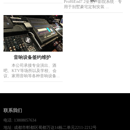
ProHiEnd7.2全景声影院系统 · 专
用于别墅豪宅定制安装 ...
音响设备签约维护
本公司承接专业演出、酒
吧、KTV等场所以及学校、会
议、家用音响等各种音响设备...
联系我们
电话: 13808057634
地址: 成都市郫都区蜀都万达14栋二单元2211-2212号