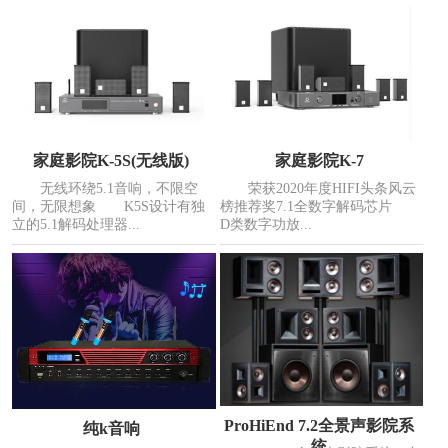
家庭影院K-5S(无线版)
家庭影院K-7
无线环绕5.1音响，不限空
荣获2020年度HIFI头条风云
间，无限想象 K5S设计有独
榜推荐奖7.1全数字解码芯片
立的5.1解码处理器...
D类数字功放...
ProHiEnd 7.2全景声影院系
纯k音响
统